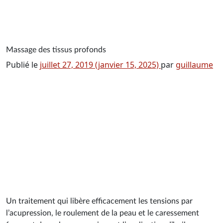
Navigation principale
Massage des tissus profonds
Publié le
juillet 27, 2019
(janvier 15, 2025)
par
guillaume
Un traitement qui libère efficacement les tensions par
l’acupression, le roulement de la peau et le caressement