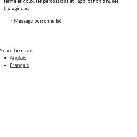
ferme et doux, les percussions et l’application d’huiles
biologiques.
Navigation des articles
Massage personnalisé
Scan the code
Anglais
Français